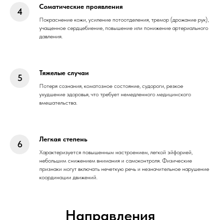
Соматические проявления
Покраснение кожи, усиление потоотделения, тремор (дрожание рук),
учащенное сердцебиение, повышение или понижение артериального
давления.
Тяжелые случаи
Потеря сознания, коматозное состояние, судороги, резкое
ухудшение здоровья, что требует немедленного медицинского
вмешательства.
Легкая степень
Характеризуется повышенным настроением, легкой эйфорией,
небольшим снижением внимания и самоконтроля. Физические
признаки могут включать нечеткую речь и незначительное нарушение
координации движений.
Направления