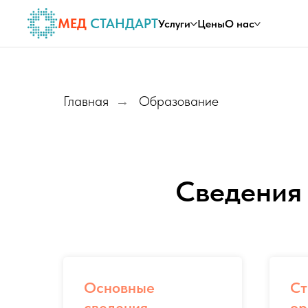
МЕД
СТАНДАРТ
Услуги
Цены
О нас
Главная
Образование
→
Сведения 
Основные
Ст
сведения
ор