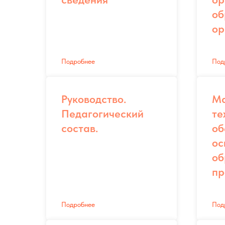
об
ор
Подробнее
Под
Руководство.
Ма
Педагогический
те
состав.
об
ос
об
пр
Подробнее
Под