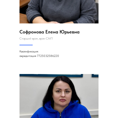
Софронова Елена Юрьевна
Старший врач, врач СМП
Квалификация:
акредитация 7725032586220