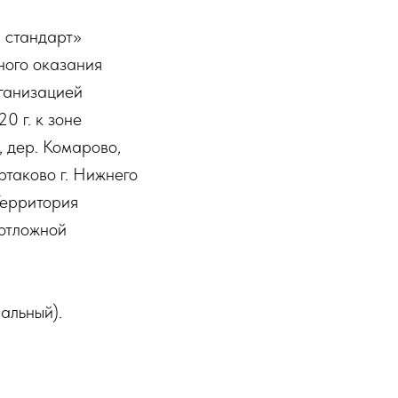
 стандарт»
ного оказания
ганизацией
0 г. к зоне
 дер. Комарово,
ртаково г. Нижнего
Территория
еотложной
альный).