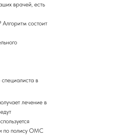
аших врачей, есть
 Алгоритм состоит
ельного
 специалиста в
олучает лечение в
ведут
спользуется
ги по полису ОМС