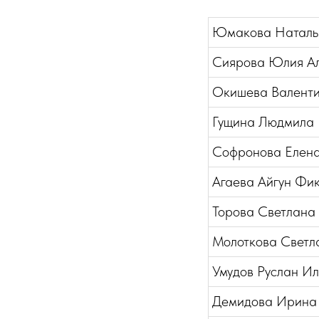
Юмакова Наталь
Сиярова Юлия А
Окишева Валент
Гущина Людмила 
Софронова Елен
Агаева Айгун Фи
Торова Светлана
Молоткова Светл
Умудов Руслан И
Демидова Ирина 