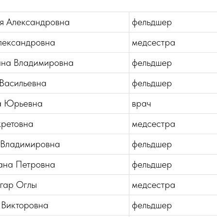
я Александровна
фельдшер
лександровна
медсестра
ина Владимировна
фельдшер
Васильевна
фельдшер
а Юрьевна
врач
кретовна
медсестра
 Владимировна
фельдшер
ана Петровна
фельдшер
лгар Оглы
медсестра
Викторовна
фельдшер