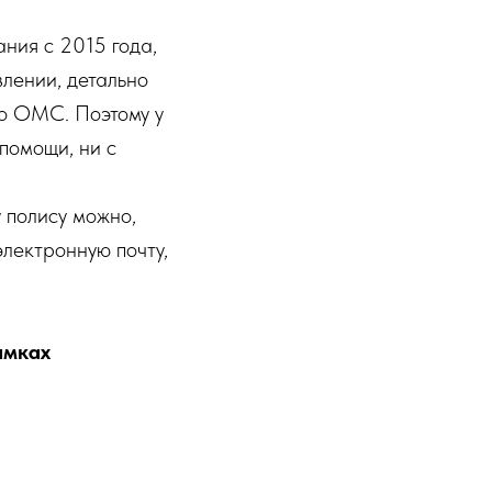
ния с 2015 года,
лении, детально
по ОМС. Поэтому у
помощи, ни с
 полису можно,
электронную почту,
амках