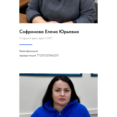
Софронова Елена Юрьевна
Старший врач, врач СМП
Квалификация:
акредитация 7725032586220