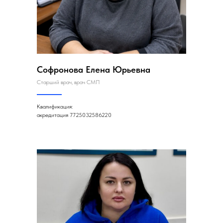
Софронова Елена Юрьевна
Старший врач, врач СМП
Квалификация:
акредитация 7725032586220